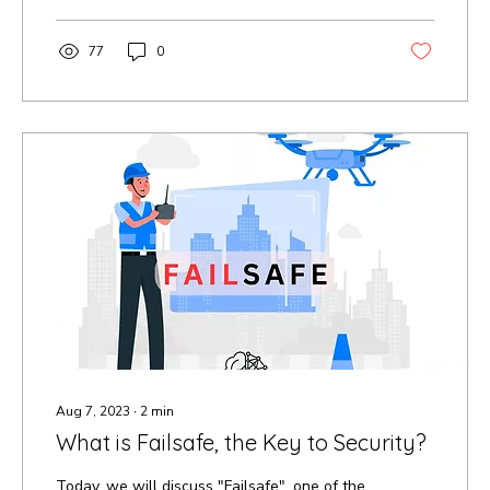
77
0
Aug 7, 2023
∙
2
min
What is Failsafe, the Key to Security?
Today, we will discuss "Failsafe", one of the