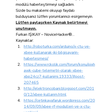
modülü haberleştirmeyi sağladım.
Sizde bu makalemi okuyup faydalı 
bulduysanız lütfen yorumlarınızı esirgemeyin.
Lütfen paylaşırken Kaynak belirtmeyi 
unutmayın.
Furkan IŞIKAY – NoviceHacker®…
Kaynaklar:
http://roboturka.com/arduino/x-ctu-ve-
xbee-kullanarak-iki-bilgisayarin-
haberlesmesi/
https://www.rckolik.com/forum/konu/pixh
awk-cube-telemetri-olarak-xbee-
xbp24cz7-kullanimi.19333/#post-
207465
http://elektroncobani.blogspot.com/201
0/12/xbee-kullanm.html
https://cetinkayafaruk.wordpress.com/20
14/09/09/xbee-rf-modulleri-ve-x-ctu-