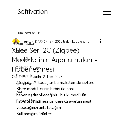
Softivation
Tüm Yazılar
Furkan IŞIKAY
14 Tem 2019
5 dakikada okunur
Tüm Yazılar
XBee Seri 2C (Zigbee)
XBee
Modüllerinin Ayarlamaları –
Drone/İHA
Haberleşmesi
Gömülü Sistem
Elektronik
Güncelleme tarihi:
2 Tem 2023
Merhaba Arkadaşlar bu makalemde sizlere 
Ardupilot
Xbee modüllerinin birbiri ile nasıl 
PX4
haberleştirebileceğinizi, bu iki modülün 
Mission Planner
haberleşebilmesi için gerekli ayarları nasıl 
yapacağınızı anlatacağım.
Kullandığım ürünler: