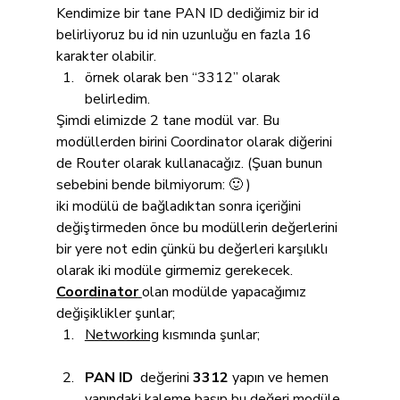
Kendimize bir tane PAN ID dediğimiz bir id 
belirliyoruz bu id nin uzunluğu en fazla 16 
karakter olabilir.
örnek olarak ben “3312” olarak 
belirledim.
Şimdi elimizde 2 tane modül var. Bu 
modüllerden birini Coordinator olarak diğerini 
de Router olarak kullanacağız. (Şuan bunun 
sebebini bende bilmiyorum: 🙂 )
iki modülü de bağladıktan sonra içeriğini 
değiştirmeden önce bu modüllerin değerlerini 
bir yere not edin çünkü bu değerleri karşılıklı 
olarak iki modüle girmemiz gerekecek.
Coordinator
olan modülde yapacağımız 
değişiklikler şunlar;
Networking
 kısmında şunlar;
PAN ID
  değerini 
3312
 yapın ve hemen 
yanındaki kaleme basıp bu değeri modüle 