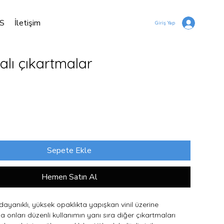
S
İletişim
Giriş Yap
alı çıkartmalar
Sepete Ekle
Hemen Satın Al
ayanıklı, yüksek opaklıkta yapışkan vinil üzerine 
da onları düzenli kullanımın yanı sıra diğer çıkartmaları 