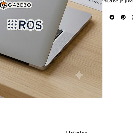
veya boyayı kapl
çıkartmaları uy
- İçini görmeni
- Hızlı ve kola
- Dayanıklı vinil
- 95µ yoğunluk
Çıkartmayı uyg