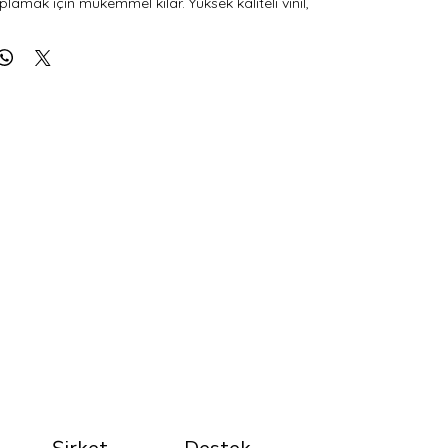
amak için mükemmel kılar. Yüksek kaliteli vinil, 
gularken kabarcık oluşmamasını sağlar.
n imkansız olduğu yüksek opaklıkta film
y kabarcıksız uygulama
ulamadan önce yüzeyi temizlemeyi unutmayın.