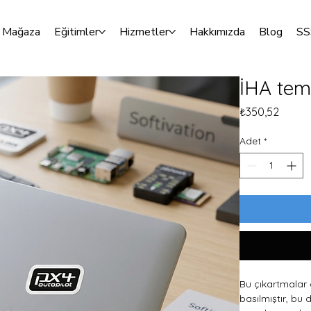
Mağaza
Eğitimler
Hizmetler
Hakkımızda
Blog
SS
İHA tem
Fiyat
₺350,52
Adet
*
Bu çıkartmalar d
basılmıştır, bu 