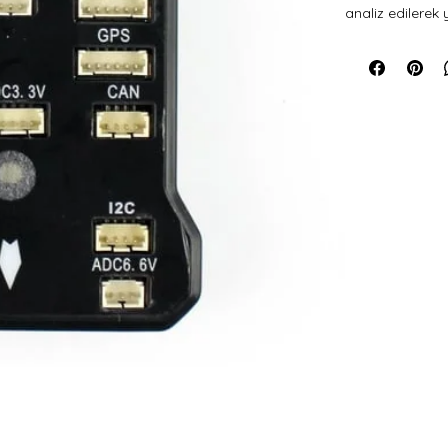
analiz edilerek 
kontrol kartıdır
tasarımı sayes
daha güvenli u
Radiolink, her 
otomatik yazılım
işlemci ve sensö
geçirmez, çevr
otomatik ve ant
Drone, sabit ka
platformlarıyla
uyumludur.
🔧 Teknik Özellik
Özellik
Ana İşlemci
Yardımcı
İşlemci