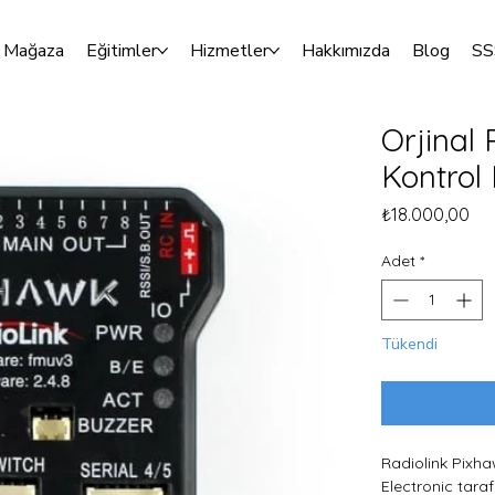
Mağaza
Eğitimler
Hizmetler
Hakkımızda
Blog
SS
Orjinal 
Kontrol 
Fiy
₺18.000,00
Adet
*
Tükendi
Radiolink Pixha
Electronic tara