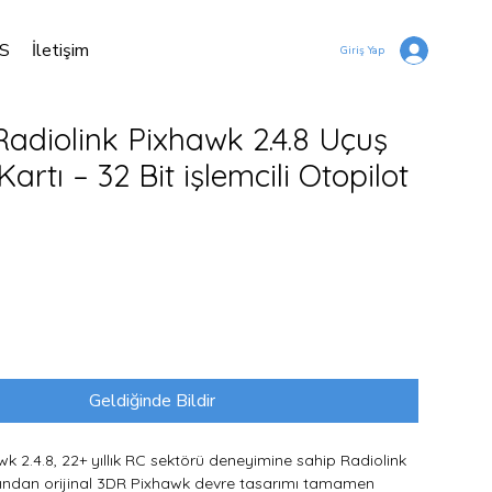
S
İletişim
Giriş Yap
Radiolink Pixhawk 2.4.8 Uçuş
Kartı – 32 Bit işlemcili Otopilot
at
Geldiğinde Bildir
wk 2.4.8, 22+ yıllık RC sektörü deneyimine sahip Radiolink
fından orijinal 3DR Pixhawk devre tasarımı tamamen