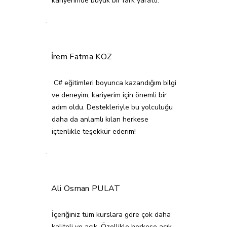
kariyerimde büyük bir fark yarattı.
İrem Fatma KOZ
C# eğitimleri boyunca kazandığım bilgi
ve deneyim, kariyerim için önemli bir
adım oldu. Destekleriyle bu yolculuğu
daha da anlamlı kılan herkese
içtenlikle teşekkür ederim!
Ali Osman PULAT
İçeriğiniz tüm kurslara göre çok daha
kaliteli ve açık. Özellikle herkese açık