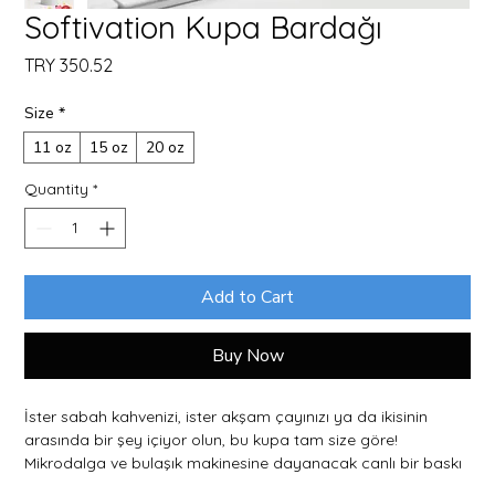
Softivation Kupa Bardağı
Price
TRY 350.52
Size
*
11 oz
15 oz
20 oz
Quantity
*
Add to Cart
Buy Now
İster sabah kahvenizi, ister akşam çayınızı ya da ikisinin 
arasında bir şey içiyor olun, bu kupa tam size göre! 
Mikrodalga ve bulaşık makinesine dayanacak canlı bir baskı 
ile sağlam ve parlaktır.