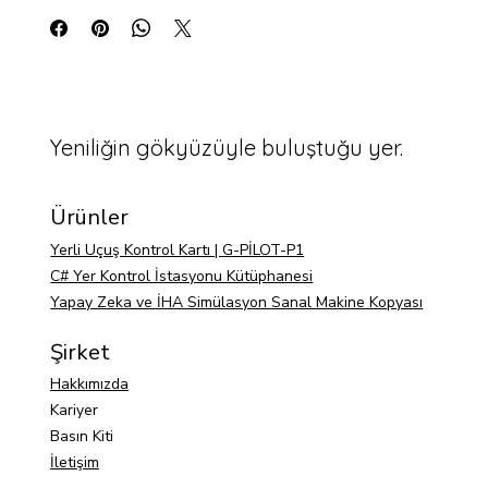
- Seramik
- 11 oz kupa boyutları: 3,8″ (9,6 cm) yükseklik, 3,2″ (8,2 cm) 
çap
- 15 oz kupa boyutları: 4,7″ (11,9 cm) yükseklik, 3,3″ (8,5 cm) 
çap
Yeniliğin gökyüzüyle buluştuğu yer.
- 20 oz kupa boyutları: 4,3″ (10,9 cm) yükseklik, 3,7″ (9,3 cm) 
çap
- Kurşun ve BPA içermeyen malzeme
Ürünler
- Bulaşık makinesinde ve mikrodalgada yıkanabilir
- Çin'den temin edilen boş ürün
Yerli Uçuş Kontrol Kartı | G-PİLOT-P1
C# Yer Kontrol İstasyonu Kütüphanesi
Yapay Zeka ve İHA Simülasyon Sanal Makine Kopyası
Şirket
Hakkımızda
Kariyer
Basın Kiti
İletişim