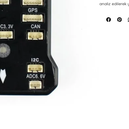
analiz edilerek 
kontrol kartıdır
tasarımı sayes
daha güvenli u
Radiolink, her 
otomatik yazılım
işlemci ve sensö
geçirmez, çevr
otomatik ve ant
Drone, sabit ka
platformlarıyla
uyumludur.
🔧 Teknik Özellik
Özellik
Ana İşlemci
Yardımcı
İşlemci