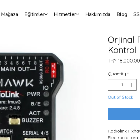
Mağaza
Eğitimler
Hizmetler
Hakkımızda
Blog
SS
Orjinal 
Kontrol 
TRY 18,000.00
Quantity
*
Out of Stock
Radiolink Pixha
Electronic tara