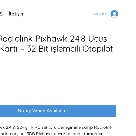
S
İletişim
Giriş Yap
Radiolink Pixhawk 2.4.8 Uçuş
Kartı – 32 Bit işlemcili Otopilot
Price
Notify When Available
wk 2.4.8, 22+ yıllık RC sektörü deneyimine sahip Radiolink
fından orijinal 3DR Pixhawk devre tasarımı tamamen