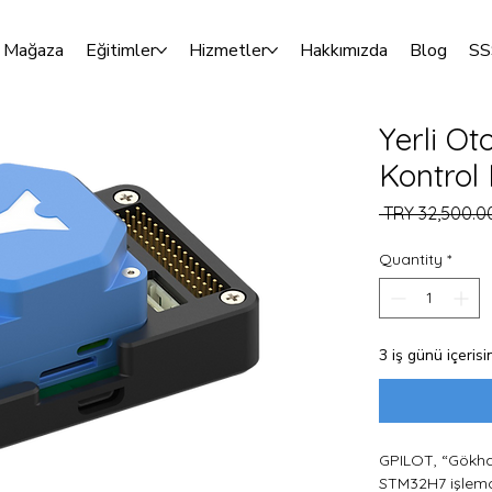
Mağaza
Eğitimler
Hizmetler
Hakkımızda
Blog
SS
Yerli Ot
Kontrol 
 TRY 32,500.0
Quantity
*
3 iş günü içeris
GPILOT, “Gökha
STM32H7 işlemcis