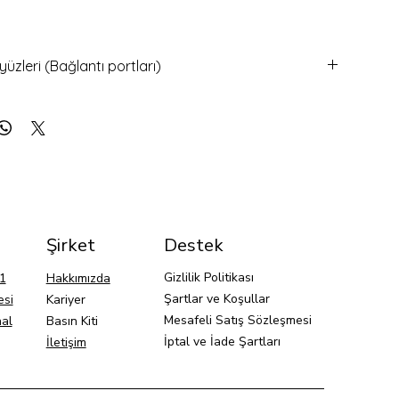
n İHA, Uluslararası İHA, Sürü İHA yarışmaları için birebir
üzleri (Bağlantı portları)
 Güç Girişi
uş kontrol kartı
k Güç Girişi
uzzer Uyarı Devresi
ı
ve Safety LED Gösterge
 Çıkışı
peed
, DSM ve S.Bus için Kumanda RC Girişleri
ntrollü Seri Port
Şirket
Destek
Gizlilik Politikası
P1
Hakkımızda
rayüzü
Şartlar ve Koşullar
esi
Kariyer
nalog Girişler
Mesafeli Satış Sözleşmesi
al
Basın Kiti
uzzer Uyarı Devresi
İptal ve İade Şartları
ve Safety LED Gösterge
İletişim
peed