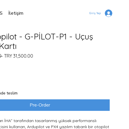
S
İletişim
Giriş Yap
opilot - G-PİLOT-P1 - Uçuş
Kartı
Regular Price
Sale Price
0 
TRY 31,500.00
inde teslim
Pre-Order
n İHA” tarafından tasarlanmış yüksek performanslı
ini kullanan, Ardupilot ve PX4 yazılım tabanlı bir otopilot