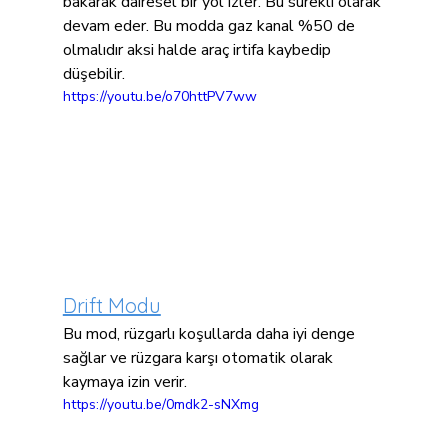
bakarak dairesel bir yol izler. Bu sürekli olarak 
devam eder. Bu modda gaz kanal %50 de 
olmalıdır aksi halde araç irtifa kaybedip 
düşebilir. 
https://youtu.be/o70httPV7ww
Drift Modu
Bu mod, rüzgarlı koşullarda daha iyi denge 
sağlar ve rüzgara karşı otomatik olarak 
kaymaya izin verir.
https://youtu.be/0mdk2-sNXmg