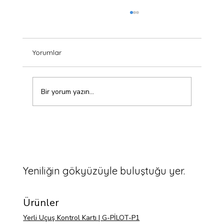
Yorumlar
Bir yorum yazın...
Rota irtifası tutmuyor, Mission Planner Alt
sütununa bak
Yeniliğin gökyüzüyle buluştuğu yer.
Ürünler
Yerli Uçuş Kontrol Kartı | G-PİLOT-P1