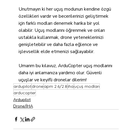
Unutmayın ki her uçuş modunun kendine özgü 
özellikleri vardır ve becerilerinizi geliştirmek 
için farklı modları denemek harika bir yol 
olabilir. Uçuş modlarını öğrenmek ve onları 
ustalıkla kullanmak, drone yeteneklerinizi 
genişletebilir ve daha fazla eğlence ve 
işlevsellik elde etmenizi sağlayabilir.
Umarım bu kılavuz, ArduCopter uçuş modlarını 
daha iyi anlamanıza yardımcı olur. Güvenli 
uçuşlar ve keyifli dronelar dilerim!
ardupilot
drone
apm 2.6/2.8
iha
uçuş modları
arducopter
Ardupilot
Drone/İHA