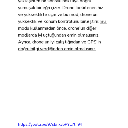
yaklaşırken bir sonraki noktaya doğru 
yumuşak bir eğri çizer. Drone, belirlenen hız 
ve yükseklikte uçar ve bu mod, drone'un 
yükseklik ve konum kontrolünü birleştirir. 
Bu 
modu kullanmadan önce, drone'un diğer 
modlarda iyi uçtuğundan emin olmalısınız. 
Ayrıca, drone'un iyi çalıştığından ve GPS'in 
doğru bilgi verdiğinden emin olmalısınız.
https://youtu.be/97sbnxvbPYE?t=94