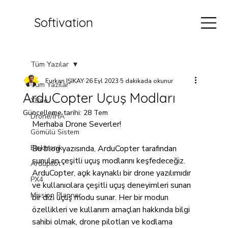
Softivation
Tüm Yazılar
Furkan IŞIKAY
26 Eyl 2023
5 dakikada okunur
Tüm Yazılar
ArduCopter Uçuş Modları
XBee
Güncelleme tarihi:
28 Tem
Drone/İHA
Merhaba Drone Severler!
Gömülü Sistem
Elektronik
Bu blog yazısında, ArduCopter tarafından 
sunulan çeşitli uçuş modlarını keşfedeceğiz. 
Ardupilot
ArduCopter, açık kaynaklı bir drone yazılımıdır 
PX4
ve kullanıcılara çeşitli uçuş deneyimleri sunan 
Mission Planner
bir dizi uçuş modu sunar. Her bir modun 
özellikleri ve kullanım amaçları hakkında bilgi 
sahibi olmak, drone pilotları ve kodlama 