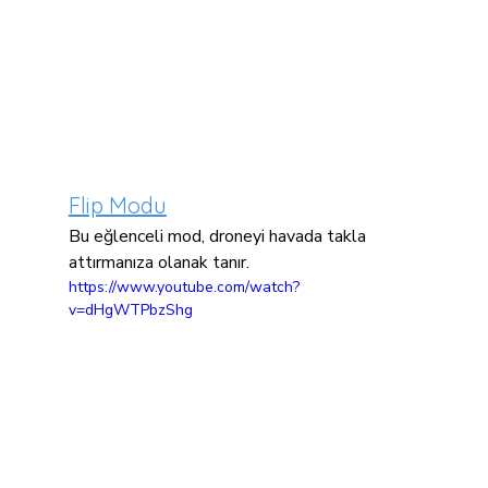
Flip Modu
Bu eğlenceli mod, droneyi havada takla 
attırmanıza olanak tanır.
https://www.youtube.com/watch?
v=dHgWTPbzShg