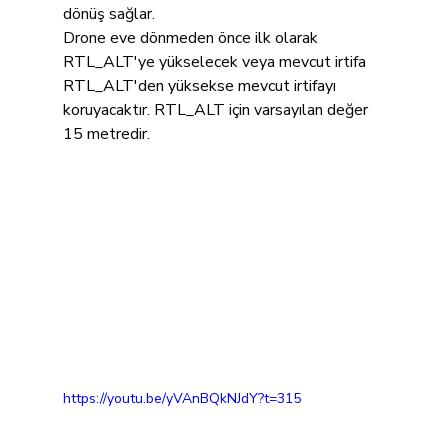
dönüş sağlar.
Drone eve dönmeden önce ilk olarak 
RTL_ALT'ye yükselecek veya mevcut irtifa 
RTL_ALT'den yüksekse mevcut irtifayı 
koruyacaktır. RTL_ALT için varsayılan değer 
15 metredir.
https://youtu.be/yVAnBQkNJdY?t=315