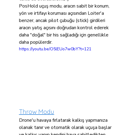
PosHold uçuş modu, aracın sabit bir konum, 
yön ve irtifayı koruması açısından Loiter'a 
benzer, ancak pilot çubuğu (stick) girdileri 
aracın yatış açısını doğrudan kontrol ederek 
daha "doğal" bir his sağladığı için genellikle 
daha popülerdir.
https://youtu.be/O5lEUo7w0bY?t=121
Throw Modu
Drone'u havaya fırlatarak kalkış yapmanıza 
olanak tanır ve otomatik olarak uçuşa başlar 
ve kalkış yapıp kendini hava sabitledikten 