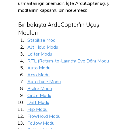
uzmanları için önemlidir. İşte ArduCopter uçuş 
modlarının kapsamlı bir incelemesi:
Bir bakışta ArduCopter'in Uçuş 
Modları
Stabilize Mod
Alt Hold Modu
Loiter Modu
RTL (Return-to-Launch/ Eve Dön) Modu
Auto Modu
Acro Modu
AutoTune Modu
Brake Modu
Circle Modu
Drift Modu
Flip Modu
FlowHold Modu
Follow Modu