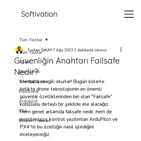
Softivation
Tüm Yazılar
Furkan IŞIKAY
7 Ağu 2023
2 dakikada okunur
Tüm Yazılar
Güvenliğin Anahtarı Failsafe
XBee
Nedir?
Drone/İHA
Merhaba sevgili okurlar! Bugün sizlerle 
Gömülü Sistem
birlikte drone teknolojisinin en önemli 
Elektronik
güvenlik özelliklerinden biri olan "Failsafe" 
Ardupilot
konusunu detaylı bir şekilde ele alacağız. 
PX4
Hem genel anlamda failsafe nedir, hem de 
popüler uçuş kontrol yazılımları ArduPilot ve 
Mission Planner
PX4'te bu özelliğin nasıl işlediğini 
inceleyeceğiz.