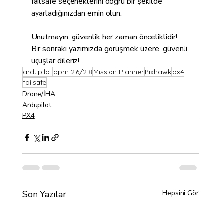
failsafe seçeneklerini doğru bir şekilde 
ayarladığınızdan emin olun. 
Unutmayın, güvenlik her zaman önceliklidir!
Bir sonraki yazımızda görüşmek üzere, güvenli 
uçuşlar dileriz!
ardupilot
apm 2.6/2.8
Mission Planner
Pixhawk
px4
failsafe
Drone/İHA
Ardupilot
PX4
Son Yazılar
Hepsini Gör