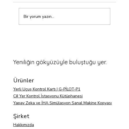
Bir yorum yazın...
Raspberry Pi Pixhawk'a bağlanmıyor,
kablo doğru
Yeniliğin gökyüzüyle buluştuğu yer.
Ürünler
Yerli Uçuş Kontrol Kartı | G-PİLOT-P1
C# Yer Kontrol İstasyonu Kütüphanesi
Yapay Zeka ve İHA Simülasyon Sanal Makine Kopyası
Şirket
Hakkımızda